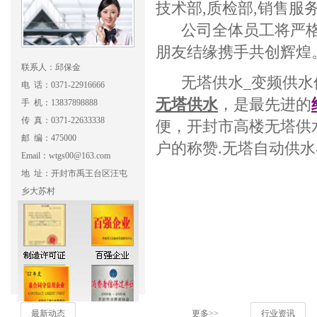
技术部,质检部,销售服
公司全体员工将严格遵
朋友结缘携手共创辉煌
联系人：邱保金
无塔供水_变频供水使
电 话：0371-22916666
无塔供水
，是最先进的
手 机：13837898888
传 真：0371-22633338
便，开封市高楼无塔供
邮 编：475000
户的称赞.无塔自动供
Email：wtgs00@163.com
地 址：开封市禹王台区汪屯
乡大苏村
最新动态
更多>>
行业资讯