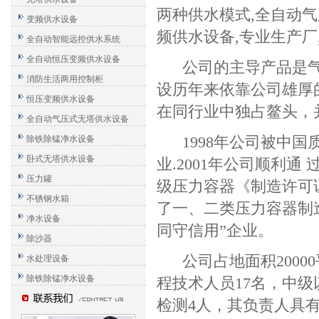
两种供水模式,全自动
变频供水设备
频供水设备,专业生产厂
全自动智能远控供水系统
全自动恒压变频供水设备
公司的主导产品是气
消防生活两用控制柜
设历年来依靠公司雄厚
恒压变频供水设备
在同行业中独占鳌头，
全自动气压式无塔供水设备
除铁除锰净水设备
1998年公司被中国
卧式无塔供水设备
业.2001年公司顺利
压力罐
级压力容器《制造许可
不锈钢水箱
了一、二类压力容器制造
净水设备
同守信用”企业。
除沙器
公司占地面积20000
水处理设备
除铁除锰净水设备
程技术人员17名，中级
检测4人，其负责人具有