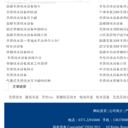
·
高楼无塔供水设备简介
·
无负压供水设备优
·
无塔供水设备的组成
·
兰考安装20吨无塔
·
无塔供水设备压力罐
·
无塔供水设备使用
·
高楼无塔供水设备
·
高楼牌供水设备
·
箱式变频供水设备性能特点
·
无塔供水消防稳压
·
高楼无塔供水设备有限公司
·
小区高层用户该怎
·
无塔供水器一直抽水不会停怎么办?
·
新疆安装30吨无塔
·
软化水设备
·
武汉安装30吨无塔
·
变频供水设备特点
·
高楼全自动变频恒
·
无塔供水设备选择方法
·
无负压供水与四大
·
变频供水设备基本工作原理
·
无塔供水设备公司
·
无塔供水设备特点
·
生活供水设备水泵
·
无塔供水设备
·
无塔供水设备的安
·
气囊式无塔供水压力罐的结构
·
无塔供水变频无负
无塔供水
建筑吊篮
开封seo
变频恒压供水
电动吊篮
给水设备
无负压供
网站首页
|
公司简介
|
电话：0371-22916666 手机：1383
版权所有 Copyright(C)2010-2011 ， All Ri