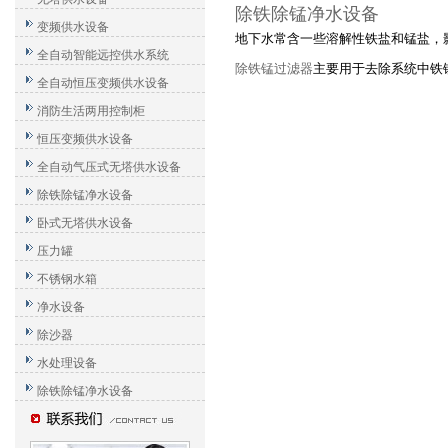
除铁除锰净水设备
变频供水设备
地下水常含一些溶解性铁盐和锰盐，
全自动智能远控供水系统
除铁锰过滤器
主要用于去除系统中铁
全自动恒压变频供水设备
消防生活两用控制柜
恒压变频供水设备
全自动气压式无塔供水设备
除铁除锰净水设备
卧式无塔供水设备
压力罐
不锈钢水箱
净水设备
除沙器
水处理设备
除铁除锰净水设备