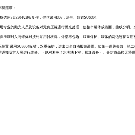
压稳流罐
：
质选用
SUS304/2B
板制作，焊丝采用
308
，法兰、短管
SUS304.
用专业的抛光人员及设备对无负压罐进行抛光处理，使整个罐体成镜面，曲线分明、
负压罐
封头与罐体对接处采用衬板焊，外部再包边，双重保护。罐体的两边连接采用
压装置
采用
SUS304
板材，双重保护，进出口全自动报警装置。如第一道关失效，第二
需通知我方人员进行维修。（绝对避免了水满地下室，损坏设备）。开封市高楼
无塔