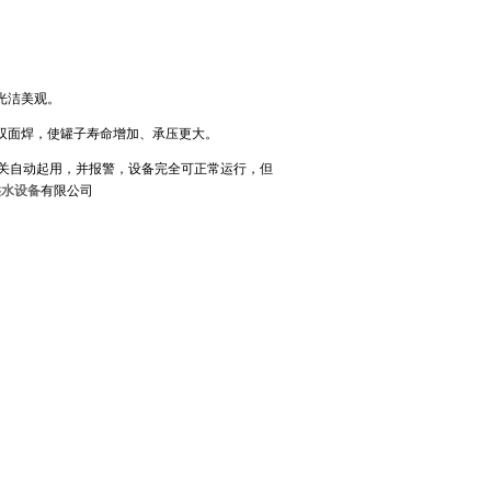
光洁美观。
双面焊，使罐子寿命增加、承压更大。
关自动起用，并报警，设备完全可正常运行，但
供水设备
有限公司