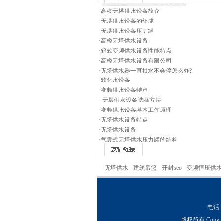
·
高楼无塔供水设备简介
·
无塔供水设备的组成
·
无塔供水设备压力罐
·
高楼无塔供水设备
·
箱式变频供水设备性能特点
·
高楼无塔供水设备有限公司
·
无塔供水器一直抽水不会停怎么办?
·
软化水设备
·
变频供水设备特点
·
无塔供水设备选择方法
·
变频供水设备基本工作原理
·
无塔供水设备特点
·
无塔供水设备
·
气囊式无塔供水压力罐的结构
无塔供水
建筑吊篮
开封seo
变频恒压供
电话：
版权所有 Copyr