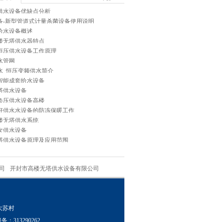
供水设备优缺点分析
备-新型管道式计量杀菌设备使用说明
给水设备概述
楼无塔供水器特点
恒压供水设备工作原理
水管网
水_恒压变频供水简介
智能成套给水设备
塔供水设备
负压供水设备高楼
好供水水设备的防冻保暖工作
楼无塔供水系统
次供水设备
塔供水设备原理及应用范围
司
开封市高楼无塔供水设备有限公司
乡大苏村
务：313290262