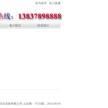
设为首页
加入收藏
客户留言
联系我们
供水设备有限公司 点击量：
79
日期：2014-08-04