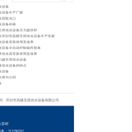
水设备
水设备生产厂家
水器取水口
水设备价格
无塔供水设备压力罐选型
水开封市高楼无塔供水设备生产专家
水设备安装使用及保养
水设备全自动控制操作简单
塔供水器安装使用及保养
力罐无塔供水设备
量供水设备的特点
水设备
分类与介绍
备
司
开封市高楼无塔供水设备有限公司
乡大苏村
务：313290262