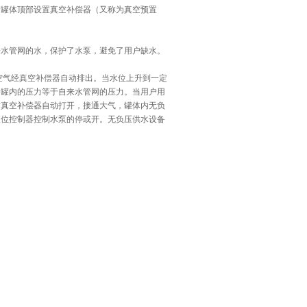
过罐体顶部设置真空补偿器（又称为真空预置
来水管网的水，保护了水泵，避免了用户缺水。
气经真空补偿器自动排出。当水位上升到一定
终罐内的压力等于自来水管网的压力。当用户用
时真空补偿器自动打开，接通大气，罐体内无负
液位控制器控制水泵的停或开。
无负压供水设备