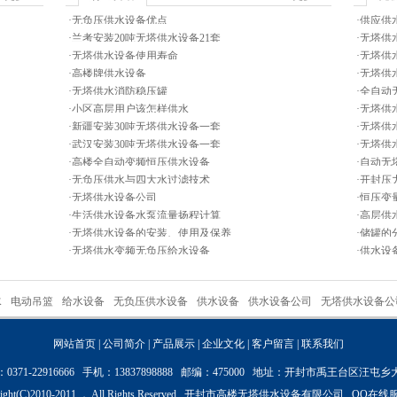
·
无负压供水设备优点
·
供应供
·
兰考安装20吨无塔供水设备21套
·
无塔供
·
无塔供水设备使用寿命
·
无塔供
·
高楼牌供水设备
·
无塔供
·
无塔供水消防稳压罐
·
全自动
·
小区高层用户该怎样供水
·
无塔供
·
新疆安装30吨无塔供水设备一套
·
无塔供
·
武汉安装30吨无塔供水设备一套
·
无塔供
·
高楼全自动变频恒压供水设备
·
自动无
·
无负压供水与四大水过滤技术
·
开封压
·
无塔供水设备公司
·
恒压变
·
生活供水设备水泵流量扬程计算
·
高层供
·
无塔供水设备的安装、使用及保养
·
储罐的
·
无塔供水变频无负压给水设备
·
供水设
水
电动吊篮
给水设备
无负压供水设备
供水设备
供水设备公司
无塔供水设备公
网站首页
|
公司简介
|
产品展示
|
企业文化
|
客户留言
|
联系我们
0371-22916666 手机：13837898888 邮编：475000 地址：开封市禹王台区汪屯
ight(C)2010-2011 ， All Rights Reserved. 开封市高楼无塔供水设备有限公司 QQ在线服