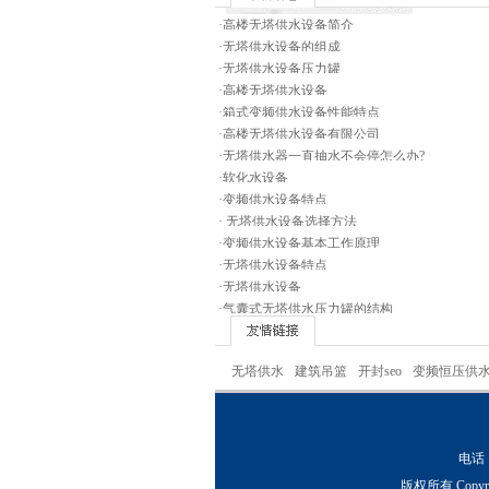
·
高楼无塔供水设备简介
·
无塔供水设备的组成
·
无塔供水设备压力罐
·
高楼无塔供水设备
·
箱式变频供水设备性能特点
·
高楼无塔供水设备有限公司
·
无塔供水器一直抽水不会停怎么办?
·
软化水设备
·
变频供水设备特点
·
无塔供水设备选择方法
·
变频供水设备基本工作原理
·
无塔供水设备特点
·
无塔供水设备
·
气囊式无塔供水压力罐的结构
无塔供水
建筑吊篮
开封seo
变频恒压供
电话：
版权所有 Copyr