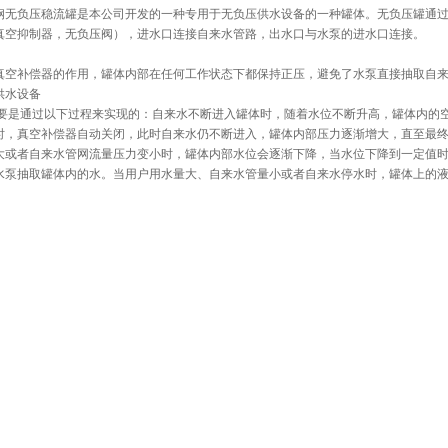
钢无负压稳流罐
是本公司开发的一种专用于无负压供水设备的一种罐体。无负压罐通
真空抑制器，无负压阀），进水口连接自来水管路，出水口与水泵的进水口连接。
真空补偿器的作用，罐体内部在任何工作状态下都保持正压，避免了水泵直接抽取自
供水设备
是通过以下过程来实现的：自来水不断进入罐体时，随着水位不断升高，罐体内的空
时，真空补偿器自动关闭，此时自来水仍不断进入，罐体内部压力逐渐增大，直至最
大或者自来水管网流量压力变小时，罐体内部水位会逐渐下降，当水位下降到一定值
水泵抽取罐体内的水。当用户用水量大、自来水管量小或者自来水停水时，罐体上的