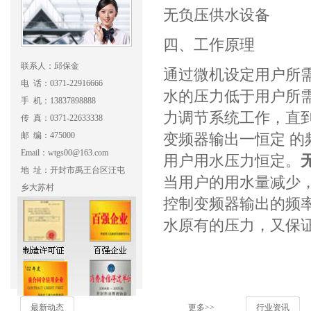
无负压供水设备
四、工作原理
联系人：邱保金
通过微机设定用户所
电 话：0371-22916666
水的压力低于用户所
手 机：13837898888
力调节系统工作，直
传 真：0371-22633338
邮 编：475000
变频器输出一恒定 
Email：wtgs00@163.com
用户用水压力恒定。
地 址：开封市禹王台区汪屯
当用户的用水量减少
乡大苏村
控制变频器输出的频
水原有的压力，又保
最新动态
更多>>
行业资讯