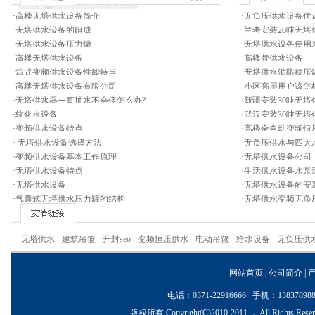
·
高楼无塔供水设备简介
·
无负压供水设备优
·
无塔供水设备的组成
·
兰考安装20吨无塔
·
无塔供水设备压力罐
·
无塔供水设备使用
·
高楼无塔供水设备
·
高楼牌供水设备
·
箱式变频供水设备性能特点
·
无塔供水消防稳压
·
高楼无塔供水设备有限公司
·
小区高层用户该怎
·
无塔供水器一直抽水不会停怎么办?
·
新疆安装30吨无塔
·
软化水设备
·
武汉安装30吨无塔
·
变频供水设备特点
·
高楼全自动变频恒
·
无塔供水设备选择方法
·
无负压供水与四大
·
变频供水设备基本工作原理
·
无塔供水设备公司
·
无塔供水设备特点
·
生活供水设备水泵
·
无塔供水设备
·
无塔供水设备的安
·
气囊式无塔供水压力罐的结构
·
无塔供水变频无负
无塔供水
建筑吊篮
开封seo
变频恒压供水
电动吊篮
给水设备
无负压供
网站首页
|
公司简介
|
电话：0371-22916666 手机：1383
版权所有 Copyright(C)2010-2011 ， All Ri