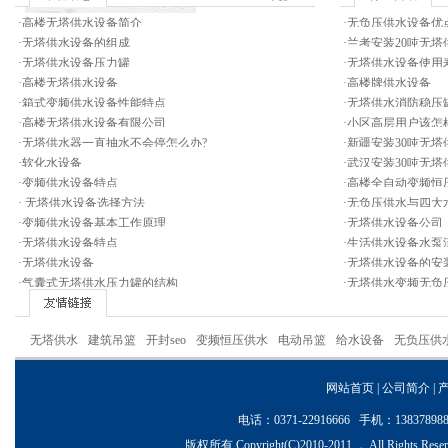
·
高楼无塔供水设备简介
·
无负压供水设备优
·
无塔供水设备的组成
·
兰考安装20吨无塔
·
无塔供水设备压力罐
·
无塔供水设备使用
·
高楼无塔供水设备
·
高楼牌供水设备
·
箱式变频供水设备性能特点
·
无塔供水消防稳压
·
高楼无塔供水设备有限公司
·
小区高层用户该怎
·
无塔供水器一直抽水不会停怎么办?
·
新疆安装30吨无塔
·
软化水设备
·
武汉安装30吨无塔
·
变频供水设备特点
·
高楼全自动变频恒
·
无塔供水设备选择方法
·
无负压供水与四大
·
变频供水设备基本工作原理
·
无塔供水设备公司
·
无塔供水设备特点
·
生活供水设备水泵
·
无塔供水设备
·
无塔供水设备的安
·
气囊式无塔供水压力罐的结构
·
无塔供水变频无负
无塔供水
建筑吊篮
开封seo
变频恒压供水
电动吊篮
给水设备
无负压供
网站首页
|
公司简介
|
电话：0371-22916666 手机：1383
版权所有 Copyright(C)2010-2011 ， All Ri