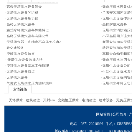
·
高楼无塔供水设备简介
·
无负压供水设备优
·
无塔供水设备的组成
·
兰考安装20吨无塔
·
无塔供水设备压力罐
·
无塔供水设备使用
·
高楼无塔供水设备
·
高楼牌供水设备
·
箱式变频供水设备性能特点
·
无塔供水消防稳压
·
高楼无塔供水设备有限公司
·
小区高层用户该怎
·
无塔供水器一直抽水不会停怎么办?
·
新疆安装30吨无塔
·
软化水设备
·
武汉安装30吨无塔
·
变频供水设备特点
·
高楼全自动变频恒
·
无塔供水设备选择方法
·
无负压供水与四大
·
变频供水设备基本工作原理
·
无塔供水设备公司
·
无塔供水设备特点
·
生活供水设备水泵
·
无塔供水设备
·
无塔供水设备的安
·
气囊式无塔供水压力罐的结构
·
无塔供水变频无负
无塔供水
建筑吊篮
开封seo
变频恒压供水
电动吊篮
给水设备
无负压供
网站首页
|
公司简介
|
电话：0371-22916666 手机：1383
版权所有 Copyright(C)2010-2011 ， All Ri