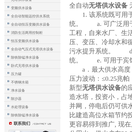
全自动
无塔供水设备
变频供水设备
1. 该系统既可用
全自动智能远控供水系统
统。 a. 可广泛
全自动恒压变频供水设备
工程，自来水厂、生
消防生活两用控制柜
压、变压、冷却水和
恒压变频供水设备
全自动气压式无塔供水设备
污水提升系统。 d
除铁除锰净水设备
统。 e. 可用于宾
卧式无塔供水设备
a．最大供水高度：2
压力罐
压力波动：≤0.25兆帕
不锈钢水箱
新型
无塔供水设备
的
净水设备
造水塔，投资小，占
除沙器
并网，停电后仍可供水
水处理设备
比建造高位水箱节约投
除铁除锰净水设备
更容易得到推广, 现