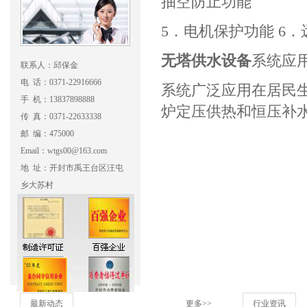
抽空防止功能
5．电机保护功能 6
无塔供水设备
系统应
联系人：邱保金
电 话：0371-22916666
系统广泛应用在居民
手 机：13837898888
炉定压供热和恒压补
传 真：0371-22633338
邮 编：475000
Email：wtgs00@163.com
地 址：开封市禹王台区汪屯
乡大苏村
最新动态
更多>>
行业资讯