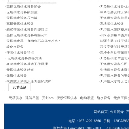
·
高楼无塔供水设备简介
·
无负压供水设备优
·
无塔供水设备的组成
·
兰考安装20吨无塔
·
无塔供水设备压力罐
·
无塔供水设备使用
·
高楼无塔供水设备
·
高楼牌供水设备
·
箱式变频供水设备性能特点
·
无塔供水消防稳压
·
高楼无塔供水设备有限公司
·
小区高层用户该怎
·
无塔供水器一直抽水不会停怎么办?
·
新疆安装30吨无塔
·
软化水设备
·
武汉安装30吨无塔
·
变频供水设备特点
·
高楼全自动变频恒
·
无塔供水设备选择方法
·
无负压供水与四大
·
变频供水设备基本工作原理
·
无塔供水设备公司
·
无塔供水设备特点
·
生活供水设备水泵
·
无塔供水设备
·
无塔供水设备的安
·
气囊式无塔供水压力罐的结构
·
无塔供水变频无负
无塔供水
建筑吊篮
开封seo
变频恒压供水
电动吊篮
给水设备
无负压供
网站首页
|
公司简介
|
电话：0371-22916666 手机：1383
版权所有 Copyright(C)2010-2011 ， All Ri