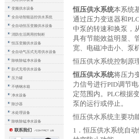
恒压供水系统
本系统
变频供水设备
全自动智能远控供水系统
通过压力变送器和PL
全自动恒压变频供水设备
中泵的转速和换泵，
消防生活两用控制柜
具有节能效益明显、
恒压变频供水设备
宽、电磁冲击小、泵
全自动气压式无塔供水设备
恒压供水系统控制原
除铁除锰净水设备
卧式无塔供水设备
恒压供水系统
将压力
压力罐
力信号进行PID调节
不锈钢水箱
定范围内。PLC根据
净水设备
泵的运行或停止。
除沙器
水处理设备
恒压供水系统主要功
除铁除锰净水设备
1．恒压供水系统自动