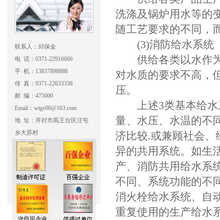
洗涤及锅炉用水等的
随工艺要求的不同，
(3)消防给水系统
联系人：邱保金
供给各类以水作为灭
电 话：0371-22916666
手 机：13837898888
对水质的要求不高，
传 真：0371-22633338
压。
邮 编：475000
上述3类基本给水系
Email：wtgs00@163.com
量、水压、水温的不
地 址：开封市禹王台区汪屯
乡大苏村
济比较.或兼顾社会
异的共用系统。如生
产、消防共用给水系
不同、系统功能的不同
消火栓给水系统、自
重复使用的生产给水