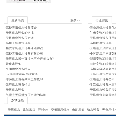
最新动态
更多>>
行业资讯
·
高楼无塔供水设备简介
·
无负压供水设备优
·
无塔供水设备的组成
·
兰考安装20吨无塔
·
无塔供水设备压力罐
·
无塔供水设备使用
·
高楼无塔供水设备
·
高楼牌供水设备
·
箱式变频供水设备性能特点
·
无塔供水消防稳压
·
高楼无塔供水设备有限公司
·
小区高层用户该怎
·
无塔供水器一直抽水不会停怎么办?
·
新疆安装30吨无塔
·
软化水设备
·
武汉安装30吨无塔
·
变频供水设备特点
·
高楼全自动变频恒
·
无塔供水设备选择方法
·
无负压供水与四大
·
变频供水设备基本工作原理
·
无塔供水设备公司
·
无塔供水设备特点
·
生活供水设备水泵
·
无塔供水设备
·
无塔供水设备的安
·
气囊式无塔供水压力罐的结构
·
无塔供水变频无负
无塔供水
建筑吊篮
开封seo
变频恒压供水
电动吊篮
给水设备
无负压供