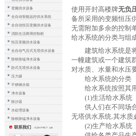
使用开封高楼牌
无负
变频供水设备
全自动智能远控供水系统
备所采用的变频恒压
全自动恒压变频供水设备
无需附加多余的控制
消防生活两用控制柜
给水系统的分类与组
恒压变频供水设备
建筑给水系统是将城
全自动气压式无塔供水设备
一幢建筑或一个建筑
除铁除锰净水设备
卧式无塔供水设备
对水质、水量和水压
压力罐
给水系统的分类
不锈钢水箱
给水系统按照其用途
净水设备
(1)生活给水系统
除沙器
供人们在不同场合的
水处理设备
无塔供水系统.其水
除铁除锰净水设备
(2)生产给水系统
供给各类产品生产过