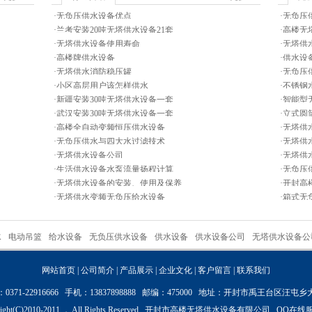
·
无负压供水设备优点
·
无负压
·
兰考安装20吨无塔供水设备21套
·
高楼无
·
无塔供水设备使用寿命
·
无塔供
·
高楼牌供水设备
·
供水设
·
无塔供水消防稳压罐
·
无负压
·
小区高层用户该怎样供水
·
不锈钢
·
新疆安装30吨无塔供水设备一套
·
智能型
·
武汉安装30吨无塔供水设备一套
·
立式圆
·
高楼全自动变频恒压供水设备
·
无塔供
·
无负压供水与四大水过滤技术
·
无塔供
·
无塔供水设备公司
·
无塔供
·
生活供水设备水泵流量扬程计算
·
无负压
·
无塔供水设备的安装、使用及保养
·
开封高
·
无塔供水变频无负压给水设备
·
箱式无
水
电动吊篮
给水设备
无负压供水设备
供水设备
供水设备公司
无塔供水设备公
网站首页
|
公司简介
|
产品展示
|
企业文化
|
客户留言
|
联系我们
0371-22916666 手机：13837898888 邮编：475000 地址：开封市禹王台区汪屯
ight(C)2010-2011 ， All Rights Reserved. 开封市高楼无塔供水设备有限公司 QQ在线服