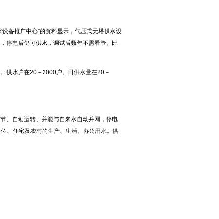
水设备推广中心”的资料显示，气压式无塔供水设
网，停电后仍可供水，调试后数年不需看管。比
供水户在20－2000户。日供水量在20－
调节、自动运转、并能与自来水自动并网，停电
单位、住宅及农村的生产、生活、办公用水。供