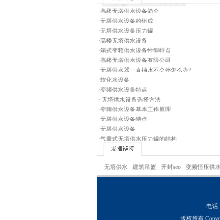
·
高楼无塔供水设备简介
·
无塔供水设备的组成
·
无塔供水设备压力罐
·
高楼无塔供水设备
·
箱式变频供水设备性能特点
·
高楼无塔供水设备有限公司
·
无塔供水器一直抽水不会停怎么办?
·
软化水设备
·
变频供水设备特点
·
无塔供水设备选择方法
·
变频供水设备基本工作原理
·
无塔供水设备特点
·
无塔供水设备
·
气囊式无塔供水压力罐的结构
无塔供水
建筑吊篮
开封seo
变频恒压供
电话：
版权所有 Copyr