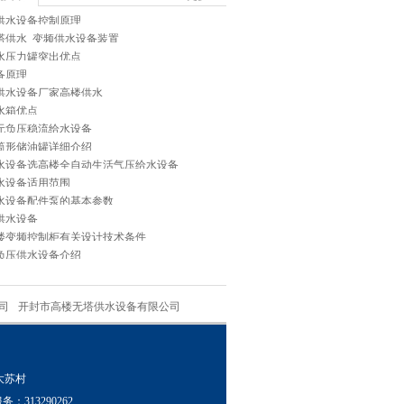
供水设备控制原理
塔供水_变频供水设备装置
水压力罐突出优点
备原理
供水设备厂家高楼供水
水箱优点
无负压稳流给水设备
筒形储油罐详细介绍
水设备选高楼全自动生活气压给水设备
水设备适用范围
水设备配件泵的基本参数
供水设备
楼变频控制柜有关设计技术条件
负压供水设备介绍
司
开封市高楼无塔供水设备有限公司
乡大苏村
务：313290262