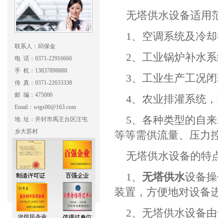
无塔供水设备适用
1、空调系统及冷却
联系人：邱保金
2、工业锅炉补水系
电 话：0371-22916666
手 机：13837898888
3、工业生产工况闭
传 真：0371-22633338
邮 编：475000
4、农业排灌系统，
Email：wtgs00@163.com
5、各种类型的自来
地 址：开封市禹王台区汪屯
乡大苏村
等等需供流量、压力
无塔供水设备的特
1、
无塔供水
设备操
装置，方便地对设备
2、无塔供水设备由