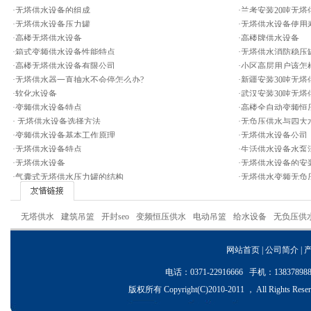
·
无塔供水设备的组成
·
兰考安装20吨无塔
·
无塔供水设备压力罐
·
无塔供水设备使用
·
高楼无塔供水设备
·
高楼牌供水设备
·
箱式变频供水设备性能特点
·
无塔供水消防稳压
·
高楼无塔供水设备有限公司
·
小区高层用户该怎
·
无塔供水器一直抽水不会停怎么办?
·
新疆安装30吨无塔
·
软化水设备
·
武汉安装30吨无塔
·
变频供水设备特点
·
高楼全自动变频恒
·
无塔供水设备选择方法
·
无负压供水与四大
·
变频供水设备基本工作原理
·
无塔供水设备公司
·
无塔供水设备特点
·
生活供水设备水泵
·
无塔供水设备
·
无塔供水设备的安
·
气囊式无塔供水压力罐的结构
·
无塔供水变频无负
无塔供水
建筑吊篮
开封seo
变频恒压供水
电动吊篮
给水设备
无负压供
网站首页
|
公司简介
|
电话：0371-22916666 手机：1383
版权所有 Copyright(C)2010-2011 ， All Ri